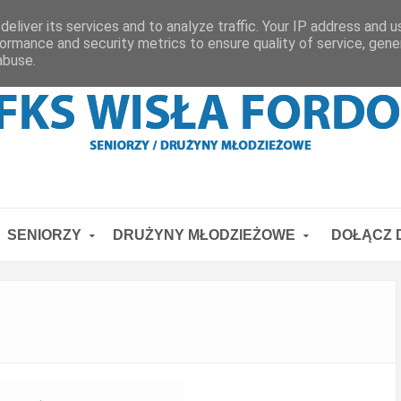
eliver its services and to analyze traffic. Your IP address and 
ormance and security metrics to ensure quality of service, gen
abuse.
SENIORZY
DRUŻYNY MŁODZIEŻOWE
DOŁĄCZ D