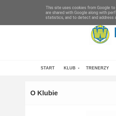
Klasy Piłkarskie W SP 44
This site uses cookies from Google to d
are shared with Google along with perf
statistics, and to detect and address 
START
KLUB
TRENERZY
O Klubie