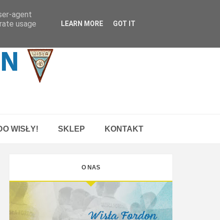
user-agent
erate usage
LEARN MORE
GOT IT
O WISŁY!
SKLEP
KONTAKT
O NAS