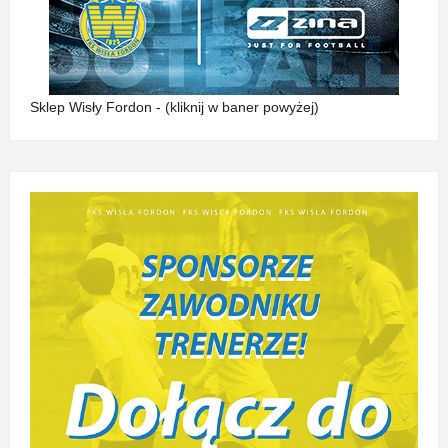
Sklep Wisły Fordon - (kliknij w baner powyżej)